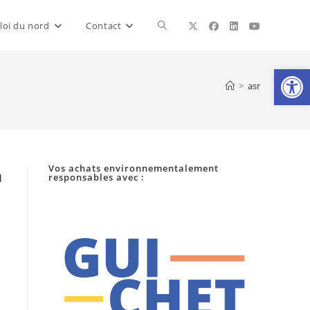
Toggle
loi du nord
Contact
Ouv
website
>
asr
search
Vos achats environnementalement
n
responsables avec :