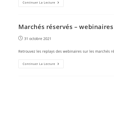
Lancement
Continuer La Lecture
Des
Trophées
2022
De
L’achat
Responsable
Marchés réservés – webinaires 
De
La
Réunion
Publication
31 octobre 2021
publiée :
Retrouvez les replays des webinaires sur les marchés r
Marchés
Continuer La Lecture
Réservés
–
Webinaires
–
Replay