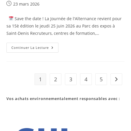
Publication
23 mars 2026
publiée :
Save the date ! La Journée de l'Alternance revient pour
sa 15è édition le jeudi 25 juin 2026 au Parc des expos à
Saint-Denis Recruteurs, centres de formation,…
PRENEZ
Continuer La Lecture
DATE
!
Journée
De
L’alternance
2026
1
2
3
4
5
Aller à 
Vos achats environnementalement responsables avec :