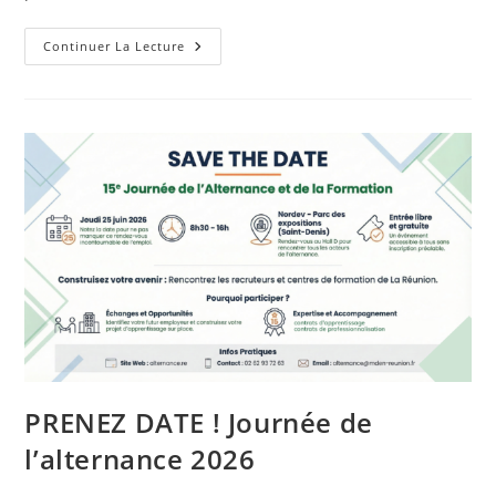
La
Continuer La Lecture
Fresque
Des
Achats
Publics
Durables
Débarque
À
La
Réunion
PRENEZ DATE ! Journée de
l’alternance 2026